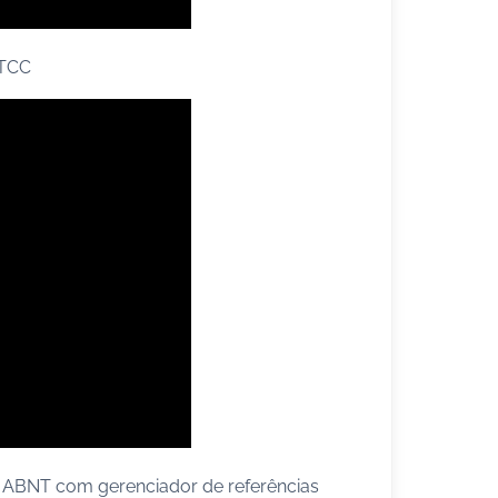
 TCC
s ABNT com gerenciador de referências