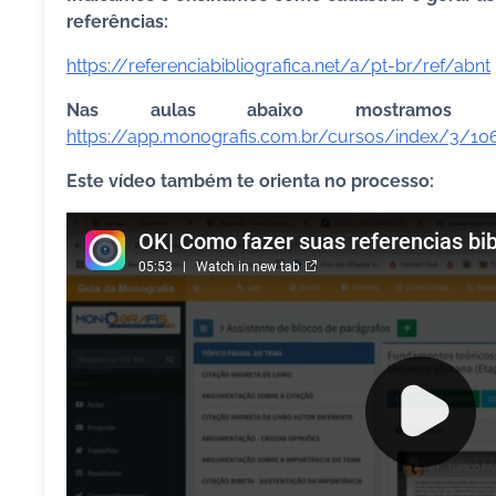
referências:
https://referenciabibliografica.net/a/pt-br/ref/abnt
Nas aulas abaixo mostramos 
https://app.monografis.com.br/cursos/index/3/10
Este vídeo também te orienta no processo: