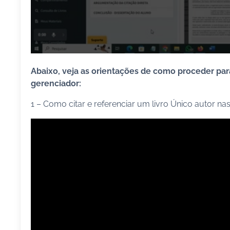
Abaixo, veja as orientações de como proceder para
gerenciador:
1 – Como citar e referenciar um livro Único autor 