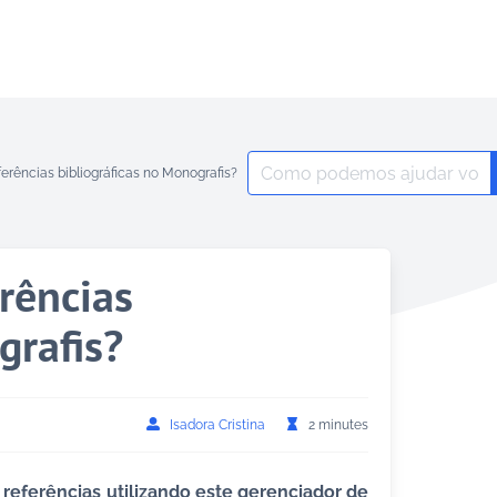
Search
erências bibliográficas no Monografis?
for:
rências
grafis?
Isadora Cristina
2 minutes
referências utilizando este gerenciador de