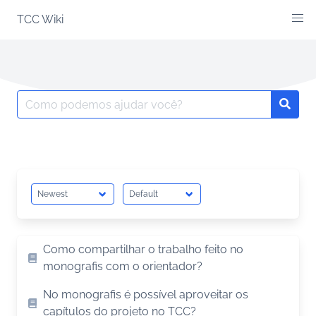
Skip
TCC Wiki
to
content
Search
Searc
for:
Como compartilhar o trabalho feito no
monografis com o orientador?
No monografis é possível aproveitar os
capítulos do projeto no TCC?