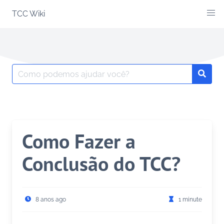
Skip
TCC Wiki
to
content
Search
Searc
for:
Como Fazer a
Conclusão do TCC?
8 anos ago
1 minute