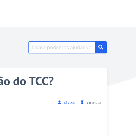
Search
Search
for:
ão do TCC?
dtybel
1 minute