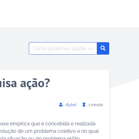
Search
Search
for:
isa ação?
dtybel
1 minute
ase empírica que é concebida e realizada
olução de um problema coletivo e no qual
s da situação ou do problema estão