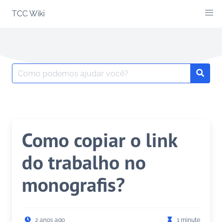
Skip
TCC Wiki
to
content
Search
Searc
for:
Como copiar o link
do trabalho no
monografis?
2 anos ago
1 minute