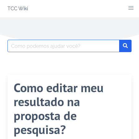
Skip
TCC Wiki
to
content
Search
Searc
for:
Como editar meu
resultado na
proposta de
pesquisa?