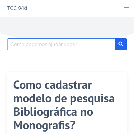
Skip
TCC Wiki
to
content
Search
Searc
for:
Como cadastrar
modelo de pesquisa
Bibliográfica no
Monografis?