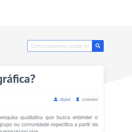
Search
Search
for:
ráfica?
dtybel
3 minutes
esquisa qualitativa que busca entender o
grupo ou comunidade específica a partir da
 esse grupo vive.