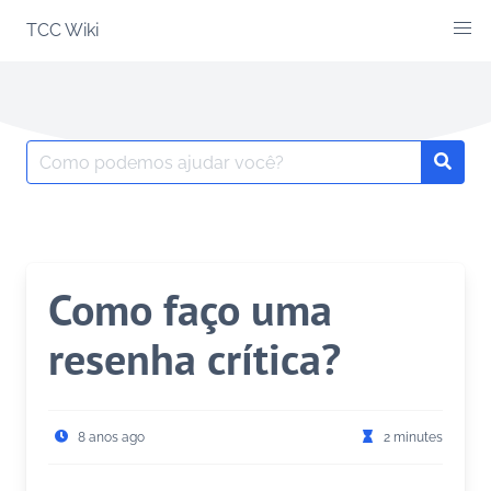
Skip
TCC Wiki
to
content
Search
Searc
for:
Como faço uma
resenha crítica?
8 anos ago
2 minutes