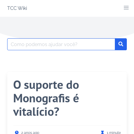
Skip
TCC Wiki
to
content
Search
Searc
for:
O suporte do
Monografis é
vitalício?
2 anos ago
1 minute