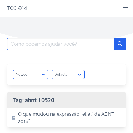
Skip
TCC Wiki
to
content
Search
Searc
for:
Tag:
abnt 10520
O que mudou na expressão “et al.” da ABNT
2018?