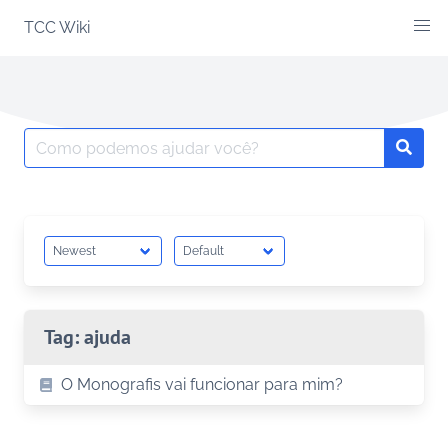
Skip
TCC Wiki
to
content
Search
Searc
for:
Tag:
ajuda
O Monografis vai funcionar para mim?