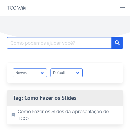
Skip
TCC Wiki
to
content
Search
Searc
for:
Tag:
Como Fazer os Slides
Como Fazer os Slides da Apresentação de
TCC?