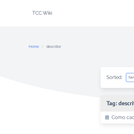
Skip
to
TCC Wiki
content
Home
descritor
Sorted:
Tag:
descri
Como cada