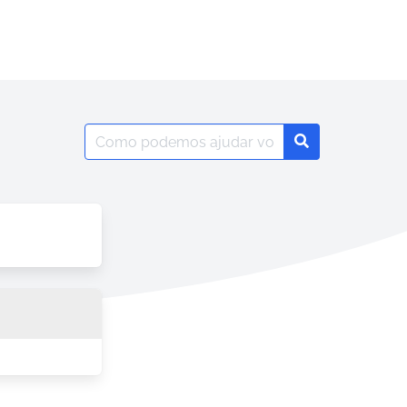
Search
Search
for: