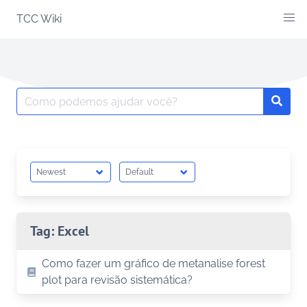
Skip
TCC Wiki
to
content
Search
Searc
for:
Tag:
Excel
Como fazer um gráfico de metanalise forest
plot para revisão sistemática?