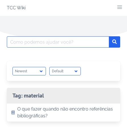
Skip
TCC Wiki
to
content
Search
Searc
for:
Tag:
material
O que fazer quando não encontro referências
bibliográficas?