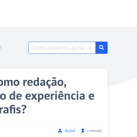
Search
s?
Search
for:
como redação,
to de experiência e
afis?
dtybel
1 minute