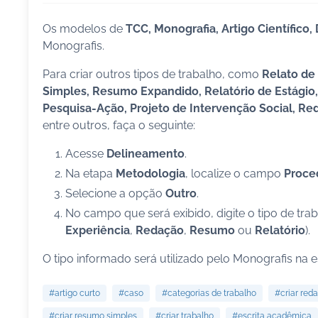
Os modelos de
TCC, Monografia, Artigo Científico,
Monografis.
Para criar outros tipos de trabalho, como
Relato de
Simples, Resumo Expandido, Relatório de Estágio, 
Pesquisa-Ação, Projeto de Intervenção Social, R
entre outros, faça o seguinte:
Acesse
Delineamento
.
Na etapa
Metodologia
, localize o campo
Proce
Selecione a opção
Outro
.
No campo que será exibido, digite o tipo de tr
Experiência
,
Redação
,
Resumo
ou
Relatório
).
O tipo informado será utilizado pelo Monografis na e
#artigo curto
#caso
#categorias de trabalho
#criar re
#criar resumo simples
#criar trabalho
#escrita acadêmica