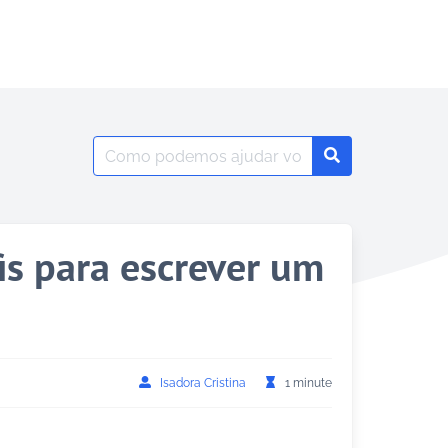
Search
Search
for:
is para escrever um
Isadora Cristina
1 minute