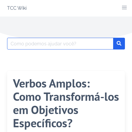
Skip
TCC Wiki
to
content
Search
Searc
for:
Verbos Amplos:
Como Transformá-los
em Objetivos
Específicos?