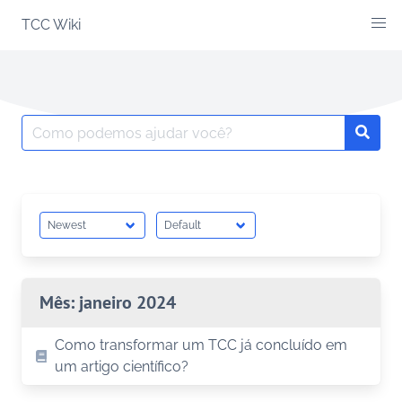
Skip
TCC Wiki
to
content
Search
Searc
for:
Mês:
janeiro 2024
Como transformar um TCC já concluído em
um artigo científico?