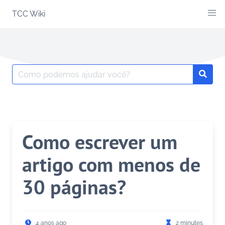
Skip
TCC Wiki
to
content
Search
Searc
for:
Como escrever um
artigo com menos de
30 páginas?
4 anos ago
2 minutes