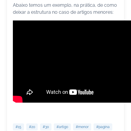
Abaixo temos um exemplo, na prática, de como
deixar a estrutura no caso de artigos menores:
#15
#20
#30
#artigo
#menor
#pagina