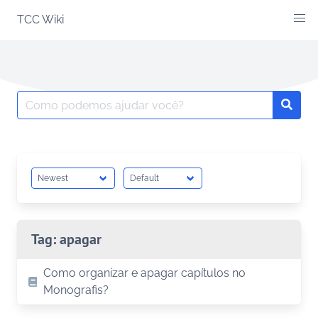
Skip
TCC Wiki
to
content
Search
Searc
for:
Tag:
apagar
Como organizar e apagar capítulos no
Monografis?