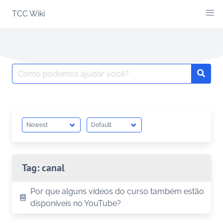
Skip
TCC Wiki
to
content
Search
Searc
for:
Tag:
canal
Por que alguns vídeos do curso também estão
disponíveis no YouTube?