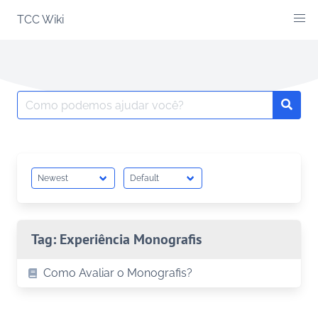
Skip
TCC Wiki
to
content
Search
Searc
for:
Tag:
Experiência Monografis
Como Avaliar o Monografis?