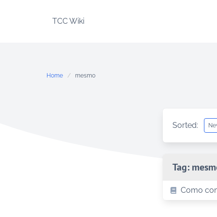
Skip
to
TCC Wiki
content
Home
mesmo
Sorted:
Tag:
mesm
Como comp