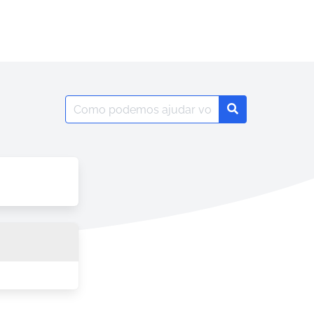
Search
Search
for: