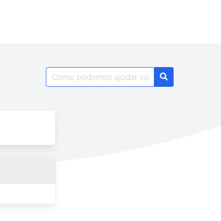
Search
Search
for: