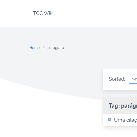
Skip
to
TCC Wiki
content
Home
parágrafo
Sorted:
Tag:
parág
Uma citaç