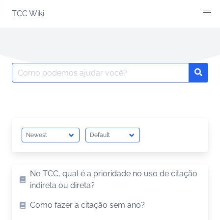
Skip
TCC Wiki
to
content
Search
Searc
for:
No TCC, qual é a prioridade no uso de citação
indireta ou direta?
Como fazer a citação sem ano?