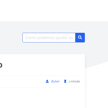
Search
Search
for:
o
dtybel
1 minute