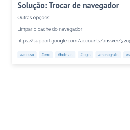
Solução: Trocar de navegador
Outras opções:
Limpar o cache do navegador
https://support.google.com/accounts/answer/32
#acesso
#erro
#hotmart
#login
#monografis
#