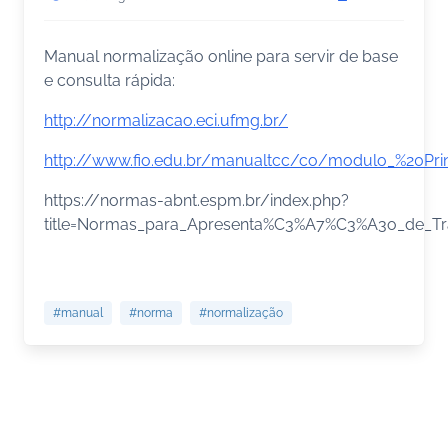
Manual normalização online para servir de base
e consulta rápida:
http://normalizacao.eci.ufmg.br/
http://www.fio.edu.br/manualtcc/co/modulo_%20Prin
https://normas-abnt.espm.br/index.php?
title=Normas_para_Apresenta%C3%A7%C3%A3o_de_T
#manual
#norma
#normalização