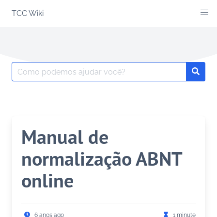
Skip
TCC Wiki
to
content
Search
Searc
for:
Manual de
normalização ABNT
online
6 anos ago
1 minute