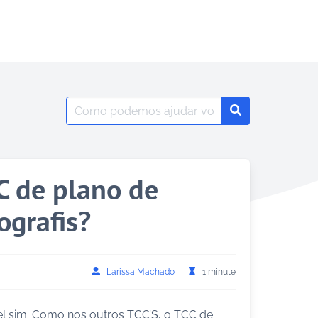
Search
Search
for:
C de plano de
grafis?
Larissa Machado
1 minute
l sim. Como nos outros TCC’S, o TCC de