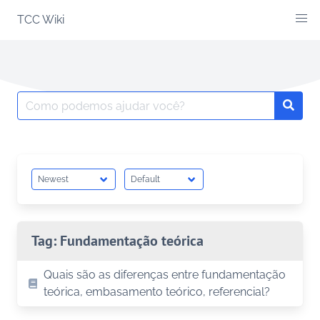
Skip
TCC Wiki
to
content
Search
Searc
for:
Tag:
Fundamentação teórica
Quais são as diferenças entre fundamentação
teórica, embasamento teórico, referencial?