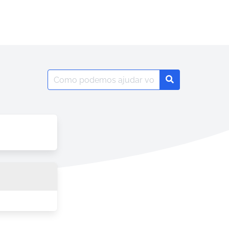
Search
Search
for: