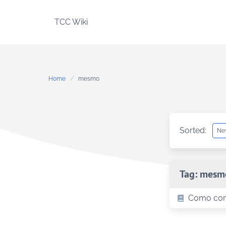
Skip
to
TCC Wiki
content
Home
mesmo
Sorted:
Tag:
mesm
Como comp