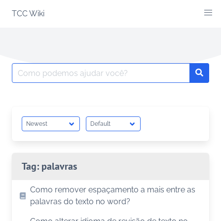
Skip
TCC Wiki
to
content
Search
Searc
for:
Tag:
palavras
Como remover espaçamento a mais entre as
palavras do texto no word?