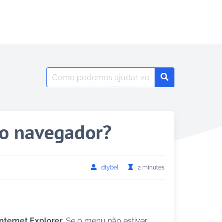
Search
Search
for:
do navegador?
dtybel
2 minutes
Internet Explorer
. Se o menu não estiver