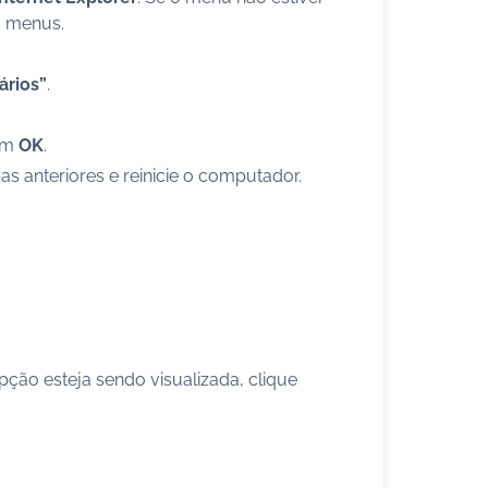
s menus.
ários”
.
 em
OK
.
s anteriores e reinicie o computador.
pção esteja sendo visualizada, clique