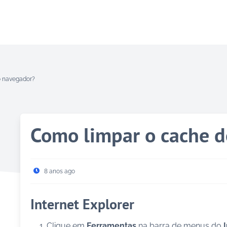
o navegador?
Como limpar o cache 
8 anos ago
Internet Explorer
Clique em
Ferramentas
na barra de menus do