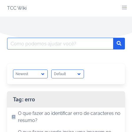
Skip
TCC Wiki
to
content
Search
Searc
for:
Tag:
erro
O que fazer ao identificar erro de caracteres no
resumo?