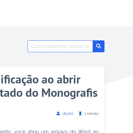
Search
Search
for:
ificação ao abrir
tado do Monografis
dtybel
1 minute
ento, você abriu um arquivo do Word no