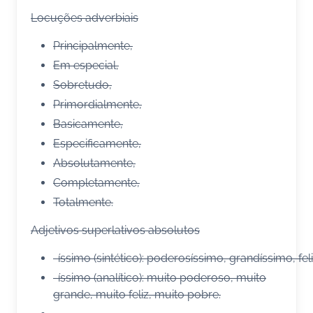
Locuções adverbiais
Principalmente,
Em especial,
Sobretudo,
Primordialmente,
Basicamente,
Especificamente,
Absolutamente,
Completamente,
Totalmente.
Adjetivos superlativos absolutos
-íssimo (sintético): poderosíssimo, grandíssimo, fel
-íssimo (analítico): muito poderoso, muito
grande, muito feliz, muito pobre.