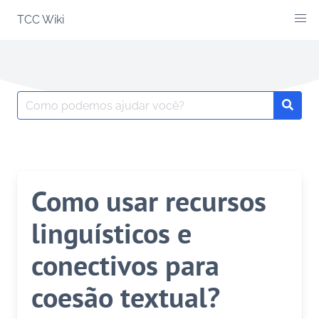
Skip
TCC Wiki
to
content
Search
Searc
for:
Como usar recursos
linguísticos e
conectivos para
coesão textual?