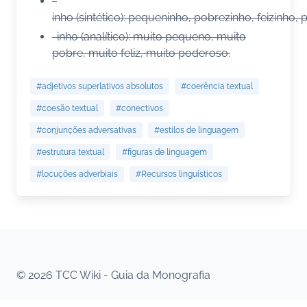
-
inho (sintético): pequeninho, pobrezinho, feizinho,
-inho (analítico): muito pequeno, muito
pobre, muito feliz, muito poderoso.
#adjetivos superlativos absolutos
#coerência textual
#coesão textual
#conectivos
#conjunções adversativas
#estilos de linguagem
#estrutura textual
#figuras de linguagem
#locuções adverbiais
#Recursos linguísticos
© 2026 TCC Wiki - Guia da Monografia