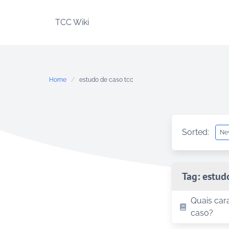
Skip
to
TCC Wiki
content
Home
estudo de caso tcc
Sorted:
Tag:
estud
Quais car
caso?