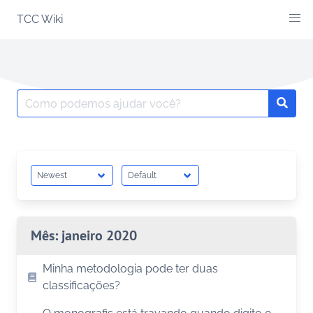
Skip
TCC Wiki
to
content
Search
Searc
for:
Mês:
janeiro 2020
Minha metodologia pode ter duas
classificações?