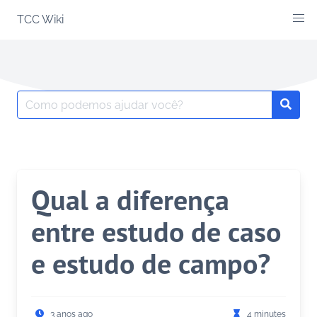
Skip
TCC Wiki
to
content
Search
Searc
for:
Qual a diferença
entre estudo de caso
e estudo de campo?
3 anos ago
4 minutes